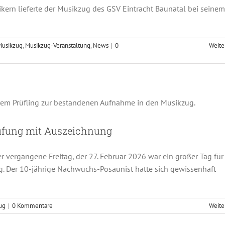
kern lieferte der Musikzug des GSV Eintracht Baunatal bei seinem
Musikzug
,
Musikzug-Veranstaltung
,
News
|
0
Weite
ug-Aufnahmeprüfung mit Auszeichnung
s
Jugendorchester
Musikzug
üfung mit Auszeichnung
 vergangene Freitag, der 27. Februar 2026 war ein großer Tag für
g. Der 10-jährige Nachwuchs-Posaunist hatte sich gewissenhaft
ug
|
0 Kommentare
Weite