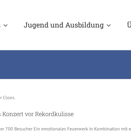
s
Jugend und Ausbildung
Ü
enschaftliches Konzert vor Rekordkulisse
hester
Musikzug
Musikzug-Veranstaltung
News
s Konzert vor Rekordkulisse
ber 700 Besucher Ein emotionales Feuerwerk in Kombination mit e