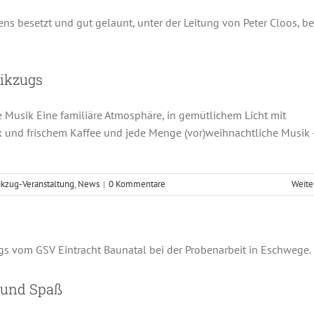
chester
Musikzug-Veranstaltung
News
ikzugs
e Musik Eine familiäre Atmosphäre, in gemütlichem Licht mit
und frischem Kaffee und jede Menge (vor)weihnachtliche Musik 
kzug-Veranstaltung
,
News
|
0 Kommentare
Weite
mit viel Probenarbeit und Spaß
Fotos
Jugendorchester
 und Spaß