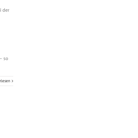
– so
rlesen