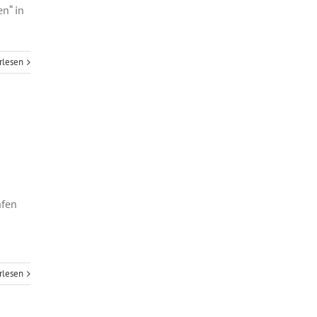
n“ in
rlesen
afen
rlesen