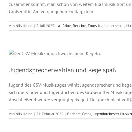
zusammenkommt, man schon von weitem Blasmusik hört und de
Großenritte. Am vergangenen Freitag, dem
Von
Nils Heine
|
5. Juli 2025
|
Auftritte
,
Berichte
,
Fotos
,
Jugendorchester
,
Mus
Jugendspreche
Berichte
Fotos
Jugen
Jugendsprecherwahlen und Kegelspaß
Jugend des GSV-Musikzuges wählt Jugendsprecher und kegel
sich die Kinder und Jugendlichen des Großenritter Musikzug
Anschließend wurde vergnügt gekegelt. Der (noch nicht vollj
Von
Nils Heine
|
24. Februar 2025
|
Berichte
,
Fotos
,
Jugendorchester
,
Musikz
Harmonische Weihna