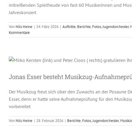
mitreißenden Spielfreude von fast 60 Musikerinnen und Musi
Jahreskonzert
Von
Nils Heine
|
24. März 2026
|
Auftritte
,
Berichte
,
Fotos
,
Jugendorchester
,
Kommentare
Jonas Esser besteht Musikz
Berichte
Foto
Jonas Esser besteht Musikzug-Aufnahmepr
Der Musikzug freut sich über den Zuwachs an der Posaune Der
Esser, denn er hatte seine Aufnahmeprüfung für den Musikzu
vorbereitet
Von
Nils Heine
|
28. Februar 2026
|
Berichte
,
Fotos
,
Jugendorchester
,
Musikz