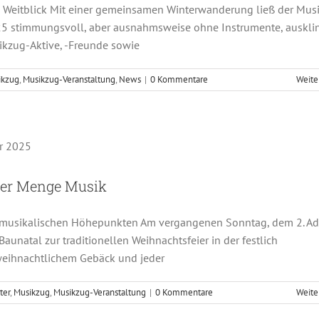
Weitblick Mit einer gemeinsamen Winterwanderung ließ der Mus
2025 stimmungsvoll, aber ausnahmsweise ohne Instrumente, auskli
kzug-Aktive, -Freunde sowie
ikzug
,
Musikzug-Veranstaltung
,
News
|
0 Kommentare
Weite
achtsfeier mit jeder Menge Musik
orchester
Musikzug
Musikzug-Veranstaltung
der Menge Musik
it musikalischen Höhepunkten Am vergangenen Sonntag, dem 2. Ad
unatal zur traditionellen Weihnachtsfeier in der festlich
 weihnachtlichem Gebäck und jeder
ter
,
Musikzug
,
Musikzug-Veranstaltung
|
0 Kommentare
Weite