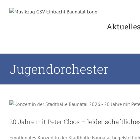
Zum
Inhalt
springen
Aktuelle
Jugendorchester
20 Jahre mit Peter Cloos – leid
Auftritte
Berichte
Fotos
Jugendorc
20 Jahre mit Peter Cloos – leidenschaftliche
Emotionales Konzert in der Stadthalle Baunatal begeistert ü