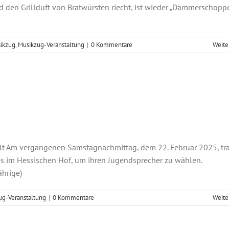
n Grillduft von Bratwürsten riecht, ist wieder „Dämmerschoppe
ikzug
,
Musikzug-Veranstaltung
|
0 Kommentare
Weite
rwahlen und Kegelspaß
dorchester
Musikzug-Veranstaltung
t Am vergangenen Samstagnachmittag, dem 22. Februar 2025, tr
es im Hessischen Hof, um ihren Jugendsprecher zu wählen.
ährige)
ug-Veranstaltung
|
0 Kommentare
Weite
chtsfeier des GSV-Musikzugs