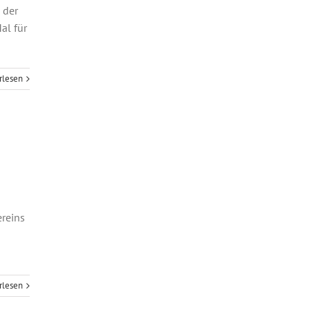
 der
al für
rlesen
reins
rlesen