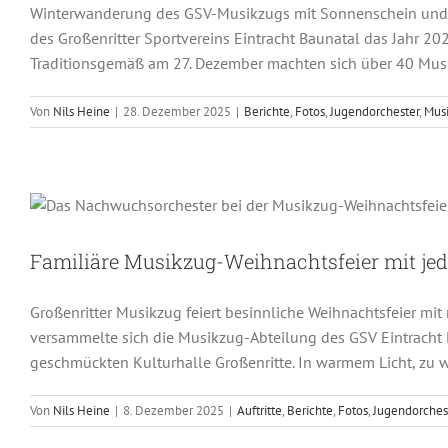
Winterwanderung des GSV-Musikzugs mit Sonnenschein und 
des Großenritter Sportvereins Eintracht Baunatal das Jahr 
Traditionsgemäß am 27. Dezember machten sich über 40 Musi
Von
Nils Heine
|
28. Dezember 2025
|
Berichte
,
Fotos
,
Jugendorchester
,
Mus
Familiäre Musikzug-Weihn
Auftritte
Berichte
Fotos
Jugend
Familiäre Musikzug-Weihnachtsfeier mit je
Großenritter Musikzug feiert besinnliche Weihnachtsfeier m
versammelte sich die Musikzug-Abteilung des GSV Eintracht Ba
geschmückten Kulturhalle Großenritte. In warmem Licht, zu
Von
Nils Heine
|
8. Dezember 2025
|
Auftritte
,
Berichte
,
Fotos
,
Jugendorches