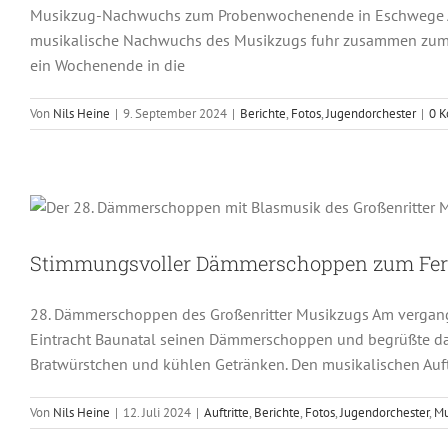
Musikzug-Nachwuchs zum Probenwochenende in Eschwege Am 
musikalische Nachwuchs des Musikzugs fuhr zusammen zum P
ein Wochenende in die
Von
Nils Heine
|
9. September 2024
|
Berichte
,
Fotos
,
Jugendorchester
|
0 
Stimmungsvoller Dämm
Auftritte
Berichte
Fotos
Jugendorc
Stimmungsvoller Dämmerschoppen zum Feri
28. Dämmerschoppen des Großenritter Musikzugs Am vergange
Eintracht Baunatal seinen Dämmerschoppen und begrüßte dam
Bratwürstchen und kühlen Getränken. Den musikalischen Auf
Von
Nils Heine
|
12. Juli 2024
|
Auftritte
,
Berichte
,
Fotos
,
Jugendorchester
,
Mu