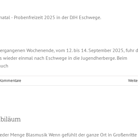
wochenende in Eschwege
Fotos
Jugendorchester
vergangenen Wochenende, vom 12. bis 14. September 2025, fuhr 
s wieder einmal nach Eschwege in die Jugendherberge. Beim
auch
 Kommentare
Weite
 Blasmusik zum Ortsjubiläum
orchester
Musikzug
Musikzug-Veranstaltung
ubiläum
eder Menge Blasmusik Wenn gefühlt der ganze Ort in Großenritte