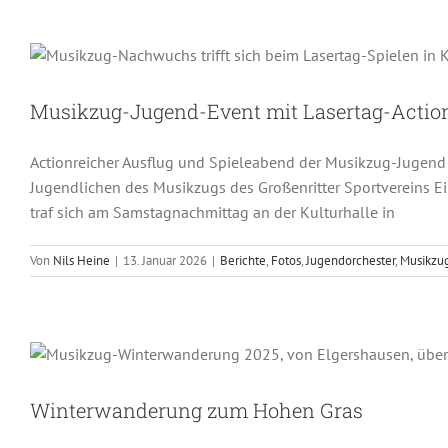
Musikzug-Jugend-
Berichte
Fotos
Jugendor
Musikzug-Jugend-Event mit Lasertag-Actio
Actionreicher Ausflug und Spieleabend der Musikzug-Jugend
Jugendlichen des Musikzugs des Großenritter Sportvereins E
traf sich am Samstagnachmittag an der Kulturhalle in
Von
Nils Heine
|
13. Januar 2026
|
Berichte
,
Fotos
,
Jugendorchester
,
Musikzug
Winterwande
Berichte
Fotos
Jugendorchest
Winterwanderung zum Hohen Gras