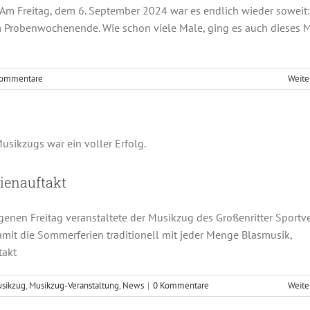
Freitag, dem 6. September 2024 war es endlich wieder soweit:
robenwochenende. Wie schon viele Male, ging es auch dieses M
Kommentare
Weite
erschoppen zum Ferienauftakt
hester
Musikzug
Musikzug-Veranstaltung
News
enauftakt
nen Freitag veranstaltete der Musikzug des Großenritter Sportve
it die Sommerferien traditionell mit jeder Menge Blasmusik,
takt
sikzug
,
Musikzug-Veranstaltung
,
News
|
0 Kommentare
Weite