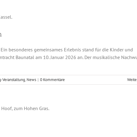
Event mit Lasertag-Action
chester
Musikzug-Veranstaltung
News
n
 Ein besonderes gemeinsames Erlebnis stand für die Kinder und
intracht Baunatal am 10. Januar 2026 an. Der musikalische Nachw
-Veranstaltung
,
News
|
0 Kommentare
Weite
rung zum Hohen Gras
er
Musikzug
Musikzug-Veranstaltung
News