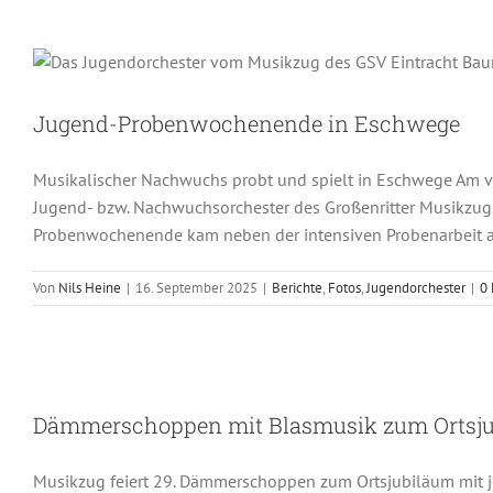
Jugend-Proben
Berichte
Jugend-Probenwochenende in Eschwege
Musikalischer Nachwuchs probt und spielt in Eschwege Am 
Jugend- bzw. Nachwuchsorchester des Großenritter Musikzug
Probenwochenende kam neben der intensiven Probenarbeit 
Von
Nils Heine
|
16. September 2025
|
Berichte
,
Fotos
,
Jugendorchester
|
0
Dämmerschoppen mit
Auftritte
Berichte
Fotos
Jugend
Dämmerschoppen mit Blasmusik zum Ortsj
Musikzug feiert 29. Dämmerschoppen zum Ortsjubiläum mit j