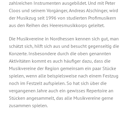
zahlreichen Instrumenten ausgebildet. Und mit Peter
Cloos und seinem Vorgänger, Andreas Alschinger, wird
der Musikzug seit 1996 von studierten Profimusikern
aus den Reihen des Heeresmusikkorps geleitet.
Unser Nachwuchs
Die Musikvereine in Nordhessen kennen sich gut, man
schätzt sich, hilft sich aus und besucht gegenseitig die
Konzerte. Insbesondere durch die oben genannten
Aktivitäten kommt es auch häufiger dazu, dass die
Musikvereine der Region gemeinsam ein paar Stücke
spielen, wenn alle beispielsweise nach einem Festzug
noch im Festzelt aufspielen. So hat sich über die
vergangenen Jahre auch ein gewisses Repertoire an
Stücken angesammelt, das alle Musikvereine gerne
zusammen spielen.
© Musikzug des GSV Eintracht Baunatal e.V.