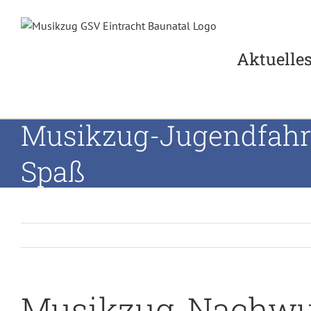
Zum
Inhalt
springen
Aktuelle
Musikzug-Jugendfahrt
Spaß
Musikzug-Nachw