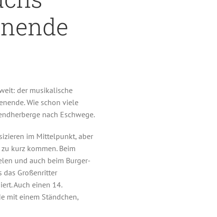
enende
weit: der musikalische
ende. Wie schon viele
ugendherberge nach Eschwege.
izieren im Mittelpunkt, aber
ht zu kurz kommen. Beim
elen und auch beim Burger-
 das Großenritter
rt. Auch einen 14.
de mit einem Ständchen,