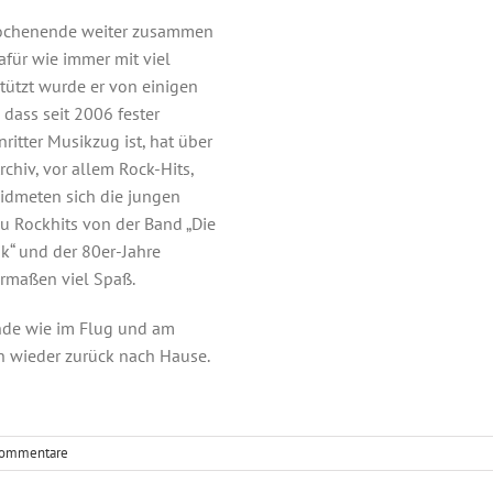
Wochenende weiter zusammen
afür wie immer mit viel
tützt wurde er von einigen
dass seit 2006 fester
itter Musikzug ist, hat über
rchiv, vor allem Rock-Hits,
idmeten sich die jungen
zu Rockhits von der Band „Die
ik“ und der 80er-Jahre
ermaßen viel Spaß.
Unsere Geschichte
nde wie im Flug und am
n wieder zurück nach Hause.
Kommentare