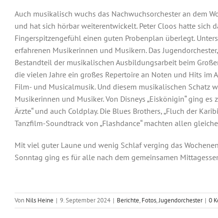
Auch musikalisch wuchs das Nachwuchsorchester an dem 
und hat sich hörbar weiterentwickelt. Peter Cloos hatte sich d
Fingerspitzengefühl einen guten Probenplan überlegt. Unters
erfahrenen Musikerinnen und Musikern. Das Jugendorchester, 
Bestandteil der musikalischen Ausbildungsarbeit beim Großenr
die vielen Jahre ein großes Repertoire an Noten und Hits im A
Film- und Musicalmusik. Und diesem musikalischen Schatz w
Musikerinnen und Musiker. Von Disneys „Eiskönigin“ ging es 
Ärzte“ und auch Coldplay. Die Blues Brothers, „Fluch der Karib
Tanzfilm-Soundtrack von „Flashdance“ machten allen gleich
Musikzug buchen
Mit viel guter Laune und wenig Schlaf verging das Wochene
Sonntag ging es für alle nach dem gemeinsamen Mittagesse
Von
Nils Heine
|
9. September 2024
|
Berichte
,
Fotos
,
Jugendorchester
|
0 