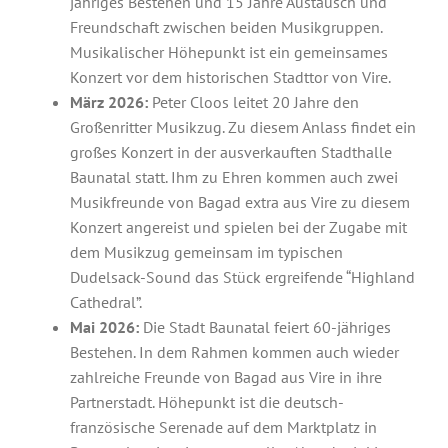
jähriges Bestehen und 15 Jahre Austausch und
Freundschaft zwischen beiden Musikgruppen.
Musikalischer Höhepunkt ist ein gemeinsames
Konzert vor dem historischen Stadttor von Vire.
März 2026:
Peter Cloos leitet 20 Jahre den
Großenritter Musikzug. Zu diesem Anlass findet ein
großes Konzert in der ausverkauften Stadthalle
Unsere Geschichte
Baunatal statt. Ihm zu Ehren kommen auch zwei
Musikfreunde von Bagad extra aus Vire zu diesem
Konzert angereist und spielen bei der Zugabe mit
dem Musikzug gemeinsam im typischen
Dudelsack-Sound das Stück ergreifende “Highland
Cathedral”.
Mai 2026:
Die Stadt Baunatal feiert 60-jähriges
Bestehen. In dem Rahmen kommen auch wieder
zahlreiche Freunde von Bagad aus Vire in ihre
Partnerstadt. Höhepunkt ist die deutsch-
französische Serenade auf dem Marktplatz in