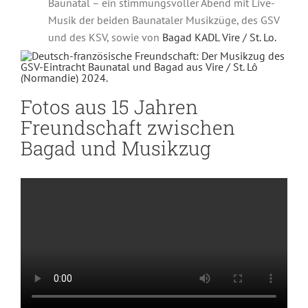
Baunatal – ein stimmungsvoller Abend mit Live-
Musik der beiden Baunataler Musikzüge, des GSV
und des KSV, sowie von
Bagad KADL Vire / St. Lo.
Unser Nachwuchs
Fotos aus 15 Jahren
Freundschaft zwischen
Bagad und Musikzug