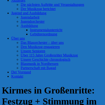
Aktuelles
Die nächsten Auftritte und Veranstaltungen
Der Musikzug berichtet
Jugend und Ausbildung
Jugendarbeit
Jugendorchester
Ausbildung
Instrumentalunterricht
Gebührenordnung
Über uns
Das Blasorchester – über uns
Den Musikzug engagieren
Unsere Senioren
Über 115 Jahre Großenritter Musikzug
Unsere Geschichte chronologisch
Blasmusik in Nordhessen
Partnerschaft mit Bagad
Der Vorstand
Kontakt
Kirmes in Großenritte:
Festzug + Stimmung im