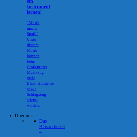
ein
Instrument
lernen!
“Musik
macht
Spaß!”
Unter
diesem
Motto
können
beim
Großenritter
Musikzug
viele
Blasinstrumente
sowie
Schlagzeug
erlernt
werden.
Über uns
Das
Blasorchester
–