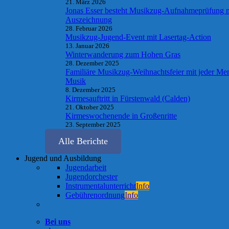
21. März 2026
Jonas Esser besteht Musikzug-Aufnahmeprüfung 
Auszeichnung
28. Februar 2026
Musikzug-Jugend-Event mit Lasertag-Action
13. Januar 2026
Winterwanderung zum Hohen Gras
28. Dezember 2025
Familiäre Musikzug-Weihnachtsfeier mit jeder Me
Musik
8. Dezember 2025
Kirmesauftritt in Fürstenwald (Calden)
21. Oktober 2025
Kirmeswochenende in Großenritte
23. September 2025
Alle Berichte
Jugend und Ausbildung
Jugendarbeit
Jugendorchester
Instrumentalunterricht
Info
Gebührenordnung
Info
Bei uns