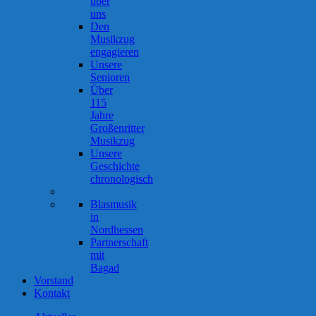
über
uns
Den
Musikzug
engagieren
Unsere
Senioren
Über
115
Jahre
Großenritter
Musikzug
Unsere
Geschichte
chronologisch
Blasmusik
in
Nordhessen
Partnerschaft
mit
Bagad
Vorstand
Kontakt