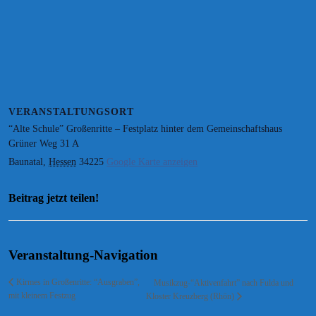
VERANSTALTUNGSORT
“Alte Schule” Großenritte – Festplatz hinter dem Gemeinschaftshaus
Grüner Weg 31 A
Baunatal
,
Hessen
34225
Google Karte anzeigen
Beitrag jetzt teilen!
Facebook
Twitter
WhatsApp
E-
Mail
Veranstaltung-Navigation
Kirmes in Großenritte: “Ausgraben”,
Musikzug-“Aktivenfahrt” nach Fulda und
mit kleinem Festzug
Kloster Kreuzberg (Rhön)