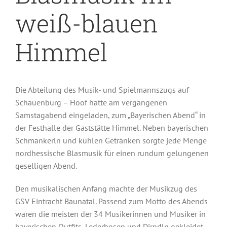
weiß-blauen
Himmel
Die Abteilung des Musik- und Spielmannszugs auf
Schauenburg – Hoof hatte am vergangenen
Samstagabend eingeladen, zum „Bayerischen Abend“ in
der Festhalle der Gaststätte Himmel. Neben bayerischen
Schmankerln und kühlen Getränken sorgte jede Menge
nordhessische Blasmusik für einen rundum gelungenen
geselligen Abend.
Den musikalischen Anfang machte der Musikzug des
GSV Eintracht Baunatal. Passend zum Motto des Abends
Unsere Geschichte
waren die meisten der 34 Musikerinnen und Musiker in
bayerischen Outfits, Lederhosen und Dirndln gekleidet.