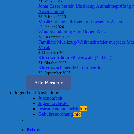
21. März 2026
Jonas Esser besteht Musikzug-Aufnahmeprüfung 
Auszeichnung
28. Februar 2026
Musikzug-Jugend-Event mit Lasertag-Action
13. Januar 2026
Winterwanderung zum Hohen Gras
28. Dezember 2025
Familiäre Musikzug-Weihnachtsfeier mit jeder Me
Musik
8. Dezember 2025
Kirmesauftritt in Fürstenwald (Calden)
21. Oktober 2025
Kirmeswochenende in Großenritte
23. September 2025
Alle Berichte
Jugend und Ausbildung
Jugendarbeit
Jugendorchester
Instrumentalunterricht
Info
Gebührenordnung
Info
Bei uns