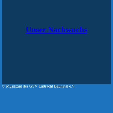
Unser Nachwuchs
© Musikzug des GSV Eintracht Baunatal e.V.
Facebook
Instagram
Nach
oben