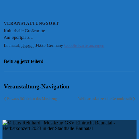
VERANSTALTUNGSORT
Kulturhalle Großenritte
Am Sportplatz 1
Baunatal
,
Hessen
34225
Germany
Google Karte anzeigen
Beitrag jetzt teilen!
Facebook
Twitter
WhatsApp
E-
Mail
Veranstaltung-Navigation
Privates Ständchen des Musikzugs
Weihnachtskonzert im Gertrudenstift