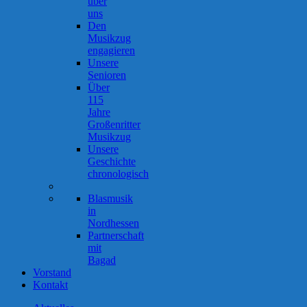
über
uns
Den
Musikzug
engagieren
Unsere
Senioren
Über
115
Jahre
Großenritter
Musikzug
Unsere
Geschichte
chronologisch
Blasmusik
in
Nordhessen
Partnerschaft
mit
Bagad
Vorstand
Kontakt