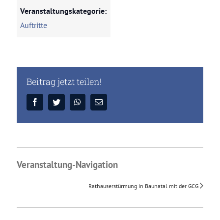
Veranstaltungskategorie:
Auftritte
Unser Nachwuchs
Beitrag jetzt teilen!
Facebook
Twitter
WhatsApp
E-
Mail
Veranstaltung-Navigation
Rathauserstürmung in Baunatal mit der GCG
© Musikzug des GSV Eintracht Baunatal e.V.