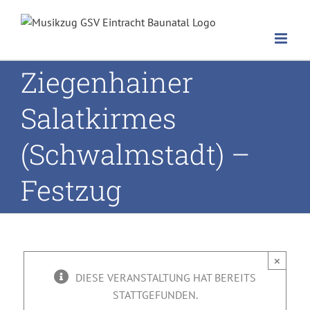
Zum
Inhalt
springen
Ziegenhainer
Salatkirmes
Ziegenhainer
(Schwalmstadt) –
Salatkirmes
Festzug
(Schwalmstadt)
– Festzug
×
DIESE VERANSTALTUNG HAT BEREITS
STATTGEFUNDEN.