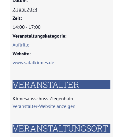
Musikzug buchen
Datum:
2. Juni 2024
Zeit:
14:00 - 17:00
Veranstaltungskategorie:
Auftritte
Website:
www.salatkirmes.de
VERANSTALTER
Kirmesausschuss Ziegenhain
Veranstalter-Website anzeigen
VERANSTALTUNGSORT
Unsere Geschichte