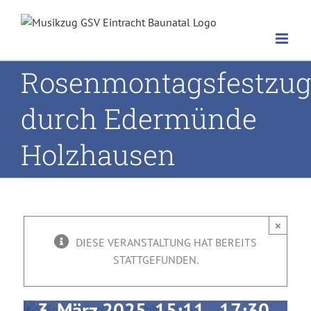
Zum
Inhalt
springen
Rosenmontagsfestzu
durch Edermünde
Holzhausen
Rosenmontagsfe
durch Edermünd
×
DIESE VERANSTALTUNG HAT BEREITS
Holzhausen
STATTGEFUNDEN.
3. März 2025, 15:11
-
17:30