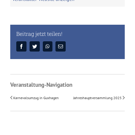
Unser Nachwuchs
Beitrag jetzt teilen!
Facebook
Twitter
WhatsApp
E-
Mail
Veranstaltung-Navigation
Karnevalsumzug in Guxhagen
Jahreshauptversammlung 2025
© Musikzug des GSV Eintracht Baunatal e.V.
Facebook
Instagram