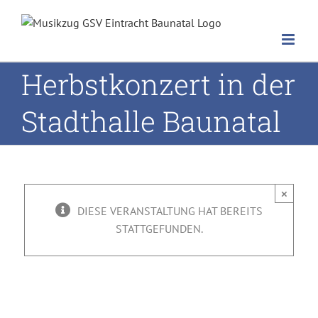
Herbstkonzert
Zum
Inhalt
in der
springen
Stadthalle
Herbstkonzert in der
Stadthalle Baunatal
Baunatal
18. November 2023, 19:00
-
×
21:30
DIESE VERANSTALTUNG HAT BEREITS
STATTGEFUNDEN.
|
10,00 EURO