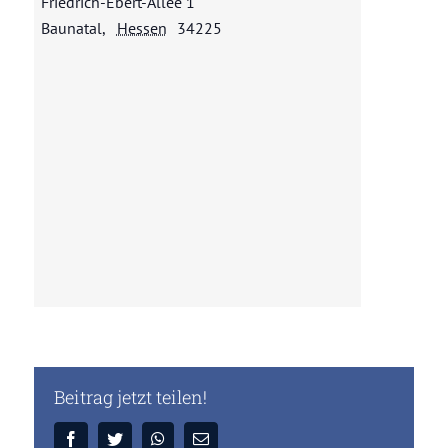
Friedrich-Ebert-Allee 1
Baunatal
,
Hessen
34225
Unser Nachwuchs
Beitrag jetzt teilen!
Facebook
Twitter
WhatsApp
E-