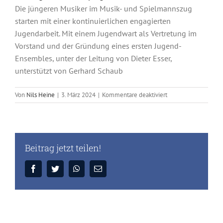
Bild
Die jüngeren Musiker im Musik- und Spielmannszug
starten mit einer kontinuierlichen engagierten
Jugendarbeit. Mit einem Jugendwart als Vertretung im
Vorstand und der Gründung eines ersten Jugend-
Unser Nachwuchs
Ensembles, unter der Leitung von Dieter Esser,
unterstützt von Gerhard Schaub
für
Von
Nils Heine
|
3. März 2024
|
Kommentare deaktiviert
Beginn
systematischer
Jugendarbeit
Beitrag jetzt teilen!
Facebook
Twitter
WhatsApp
E-
Mail
© Musikzug des GSV Eintracht Baunatal e.V.