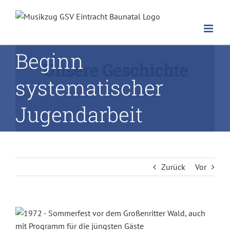
Zum
Inhalt
springen
Beginn
Unsere Geschichte
systematischer
Jugendarbeit
Zurück
Vor
Zeige
grösseres